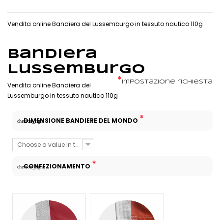
Vendita online Bandiera del Lussemburgo in tessuto nautico 110g
Bandiera
Lussemburgo
*
Impostazione richiesta
Vendita online Bandiera del
Lussemburgo in tessuto nautico 110g
*
DIMENSIONE BANDIERE DEL MONDO
chevron_right
Choose a value in the list
*
CONFEZIONAMENTO
chevron_right