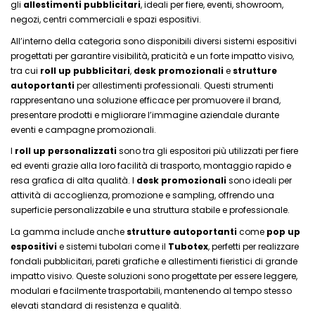
gli
allestimenti pubblicitari
, ideali per fiere, eventi, showroom,
negozi, centri commerciali e spazi espositivi.
All’interno della categoria sono disponibili diversi sistemi espositivi
progettati per garantire visibilità, praticità e un forte impatto visivo,
tra cui
roll up pubblicitari
,
desk promozionali
e
strutture
autoportanti
per allestimenti professionali. Questi strumenti
rappresentano una soluzione efficace per promuovere il brand,
presentare prodotti e migliorare l’immagine aziendale durante
eventi e campagne promozionali.
I
roll up personalizzati
sono tra gli espositori più utilizzati per fiere
ed eventi grazie alla loro facilità di trasporto, montaggio rapido e
resa grafica di alta qualità. I
desk promozionali
sono ideali per
attività di accoglienza, promozione e sampling, offrendo una
superficie personalizzabile e una struttura stabile e professionale.
La gamma include anche
strutture autoportanti
come
pop up
espositivi
e sistemi tubolari come il
Tubotex
, perfetti per realizzare
fondali pubblicitari, pareti grafiche e allestimenti fieristici di grande
impatto visivo. Queste soluzioni sono progettate per essere leggere,
modulari e facilmente trasportabili, mantenendo al tempo stesso
elevati standard di resistenza e qualità.