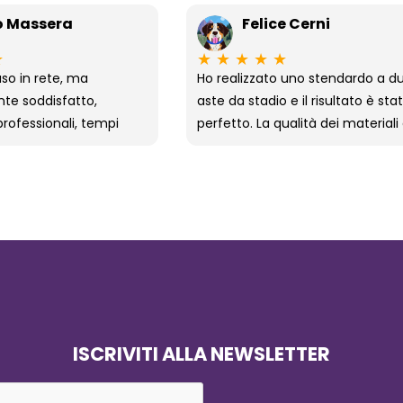
o Massera
Felice Cerni
★
★
★
★
★
★
aso in rete, ma
Ho realizzato uno stendardo a d
e soddisfatto,
aste da stadio e il risultato è sta
rofessionali, tempi
perfetto. La qualità dei materiali
mo prodotto. Molto
della stampa è davvero ottima,
 il contatto diretto
una lavorazione curata nei mini
sApp, ti sanno anche
dettagli. Anche la spedizione è s
ne, di sicuro se devo
velocissima, sono pienamente
bandiera mi rivolgo a
soddisfatto dell’acquisto e consi
assolutamente!
ISCRIVITI ALLA NEWSLETTER