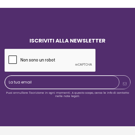
mente soddisfatti del risultato:
iamo l'ora di iniziare ad usarle
tri prossimi eventi!
ISCRIVITI ALLA NEWSLETTER
Puoi annullare l'iscrizione in ogni momenti. A questo scopo, cerca le info di contatto
nelle note legali.