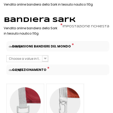
Vendita online bandiera della Sark in tessuto nautico 110g
Bandiera Sark
*
Impostazione richiesta
Vendita online bandiera della Sark
in tessuto nautico 110g
*
DIMENSIONE BANDIERE DEL MONDO
chevron_right
Choose a value in the list
*
CONFEZIONAMENTO
chevron_right