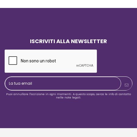
mente soddisfatti del risultato:
iamo l'ora di iniziare ad usarle
tri prossimi eventi!
ISCRIVITI ALLA NEWSLETTER
Puoi annullare l'iscrizione in ogni momenti. A questo scopo, cerca le info di contatto
nelle note legali.