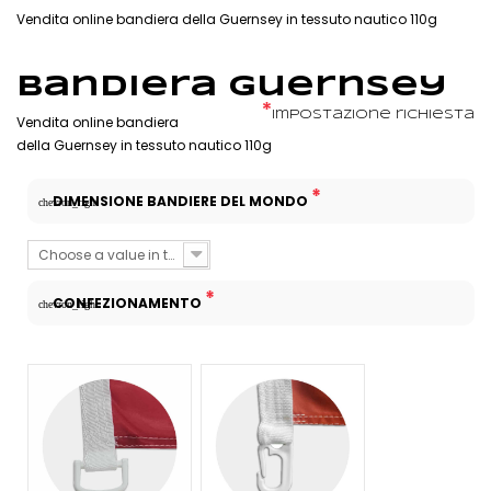
Vendita online bandiera della Guernsey in tessuto nautico 110g
Bandiera Guernsey
*
Impostazione richiesta
Vendita online bandiera
della Guernsey in tessuto nautico 110g
*
DIMENSIONE BANDIERE DEL MONDO
chevron_right
Choose a value in the list
*
CONFEZIONAMENTO
chevron_right