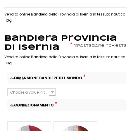
Vendita online Bandiera della Provincia di Isernia in tessuto nautico
110g
Bandiera Provincia
*
di Isernia
Impostazione richiesta
Vendita online Bandiera della Provincia di Isernia in tessuto nautico
110g
*
DIMENSIONE BANDIERE DEL MONDO
chevron_right
Choose a value in the list
*
CONFEZIONAMENTO
chevron_right