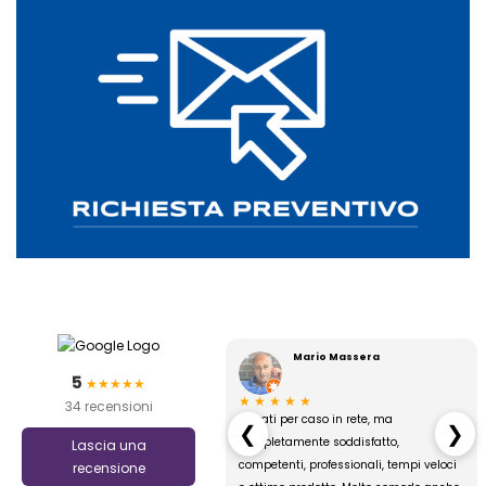
Moresco HSE
Mario Massera
5
★★★★★
★
★
★
★
★
★
★
★
34 recensioni
 ordinato 30 bandiere per il
Trovati per caso in rete, ma
❮
❯
club: siamo stati contattati
completamente soddisfatto,
Lascia una
mente per conferme sui colori
competenti, professionali, tempi veloci
recensione