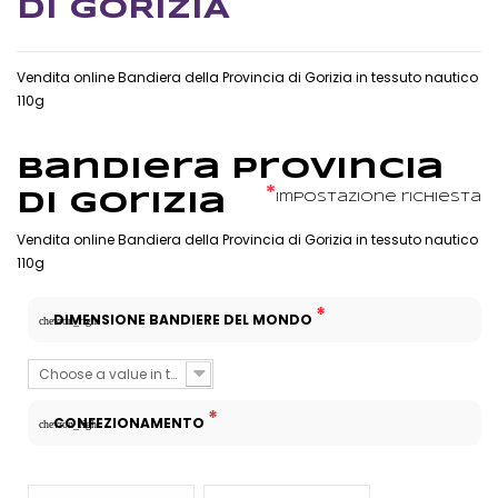
DI GORIZIA
Vendita online Bandiera della Provincia di Gorizia in tessuto nautico
110g
Bandiera Provincia
*
di Gorizia
Impostazione richiesta
Vendita online Bandiera della Provincia di Gorizia in tessuto nautico
110g
*
DIMENSIONE BANDIERE DEL MONDO
chevron_right
Choose a value in the list
*
CONFEZIONAMENTO
chevron_right