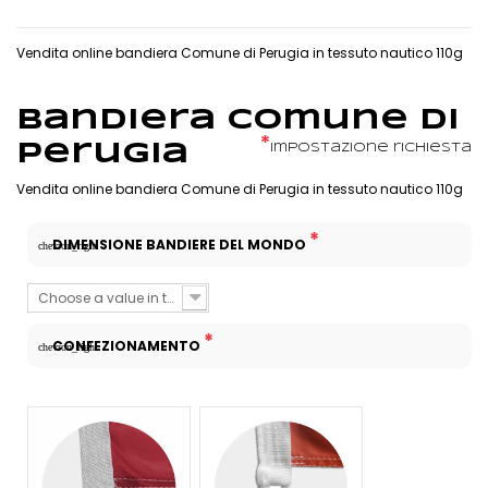
Vendita online bandiera Comune di Perugia in tessuto nautico 110g
Bandiera Comune di
*
Perugia
Impostazione richiesta
Vendita online bandiera Comune di Perugia in tessuto nautico 110g
*
DIMENSIONE BANDIERE DEL MONDO
chevron_right
Choose a value in the list
*
CONFEZIONAMENTO
chevron_right