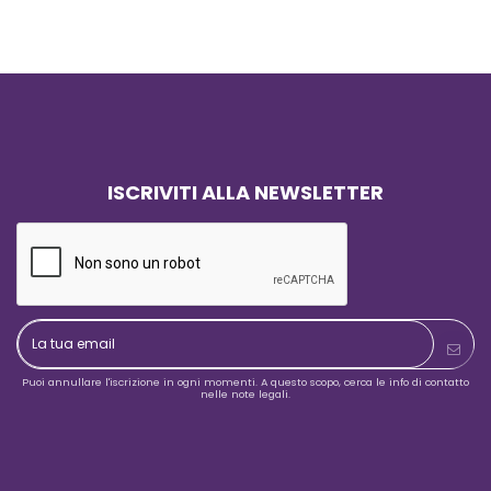
sicuro se devo fare un’altra bandiera
pienamente soddisfatto dell’acq
mi rivolgo a loro.
consiglio assolutamente!
ISCRIVITI ALLA NEWSLETTER
Puoi annullare l'iscrizione in ogni momenti. A questo scopo, cerca le info di contatto
nelle note legali.