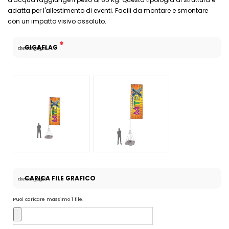
adatta per l'allestimento di eventi. Facili da montare e smontare
con un impatto visivo assoluto.
*
GIGAFLAG
chevron_right
CARICA FILE GRAFICO
chevron_right
Puoi caricare massimo 1 file.