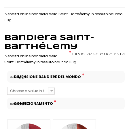
Vendita online bandiera della Saint-Barthélemy in tessuto nautico
110g
Bandiera Saint-
Barthélemy
*
Impostazione richiesta
Vendita online bandiera della
Saint-Barthélemy in tessuto nautico 110g
*
DIMENSIONE BANDIERE DEL MONDO
chevron_right
Choose a value in the list
*
CONFEZIONAMENTO
chevron_right