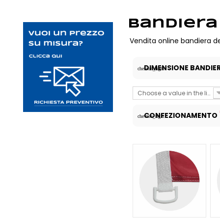
Bandiera
Vendita online bandiera de
DIMENSIONE BANDIE
chevron_right
Choose a value in the list
CONFEZIONAMENTO
chevron_right