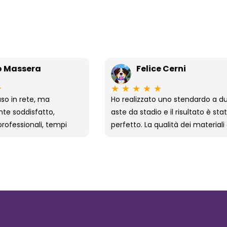
o Massera
Felice Cerni
★
★
★
★
★
★
aso in rete, ma
Ho realizzato uno stendardo a d
e soddisfatto,
aste da stadio e il risultato è sta
rofessionali, tempi
perfetto. La qualità dei materiali
mo prodotto. Molto
della stampa è davvero ottima,
 il contatto diretto
una lavorazione curata nei mini
sApp, ti sanno anche
dettagli. Anche la spedizione è s
ne, di sicuro se devo
velocissima, sono pienamente
bandiera mi rivolgo a
soddisfatto dell’acquisto e consi
assolutamente!