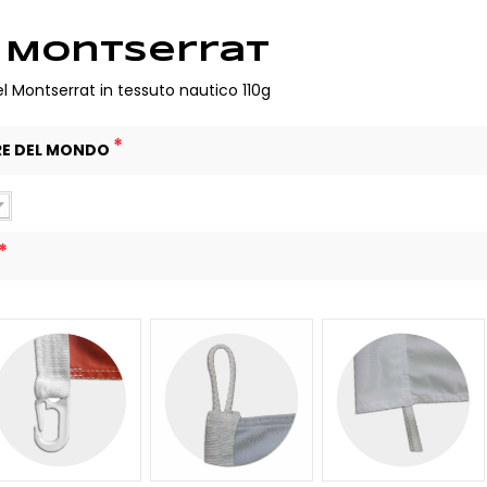
 Montserrat
l Montserrat in tessuto nautico 110g
*
RE DEL MONDO
*