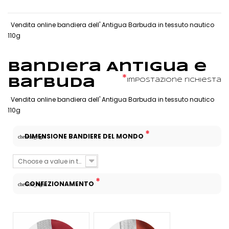
Vendita online bandiera dell' Antigua Barbuda in tessuto nautico
110g
Bandiera Antigua e
*
Barbuda
Impostazione richiesta
Vendita online bandiera dell' Antigua Barbuda in tessuto nautico
110g
*
DIMENSIONE BANDIERE DEL MONDO
chevron_right
Choose a value in the list
*
CONFEZIONAMENTO
chevron_right