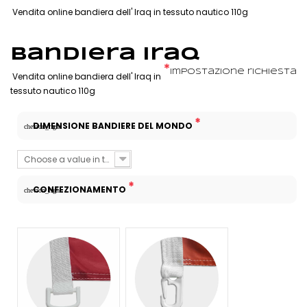
Vendita online bandiera dell' Iraq in tessuto nautico 110g
Bandiera Iraq
*
Impostazione richiesta
Vendita online bandiera dell' Iraq in
tessuto nautico 110g
*
DIMENSIONE BANDIERE DEL MONDO
chevron_right
Choose a value in the list
*
CONFEZIONAMENTO
chevron_right