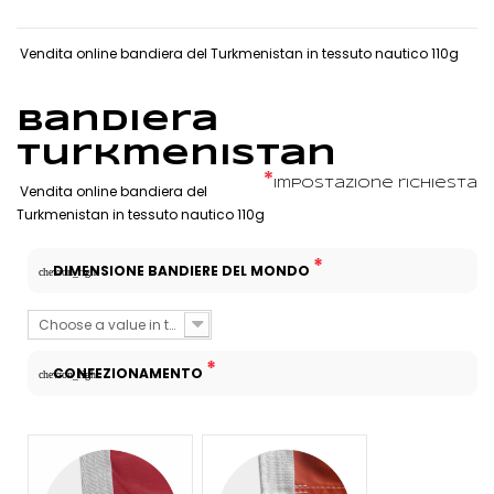
Vendita online bandiera del Turkmenistan in tessuto nautico 110g
Bandiera
Turkmenistan
*
Impostazione richiesta
Vendita online bandiera del
Turkmenistan in tessuto nautico 110g
*
DIMENSIONE BANDIERE DEL MONDO
chevron_right
Choose a value in the list
*
CONFEZIONAMENTO
chevron_right