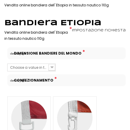
Vendita online bandiera dell' Etiopia in tessuto nautico 110g
Bandiera Etiopia
*
Impostazione richiesta
Vendita online bandiera dell' Etiopia
in tessuto nautico 110g
*
DIMENSIONE BANDIERE DEL MONDO
chevron_right
Choose a value in the list
*
CONFEZIONAMENTO
chevron_right