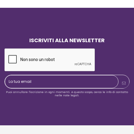
mente soddisfatti del risultato:
iamo l'ora di iniziare ad usarle
tri prossimi eventi!
ISCRIVITI ALLA NEWSLETTER
Puoi annullare l'iscrizione in ogni momenti. A questo scopo, cerca le info di contatto
nelle note legali.