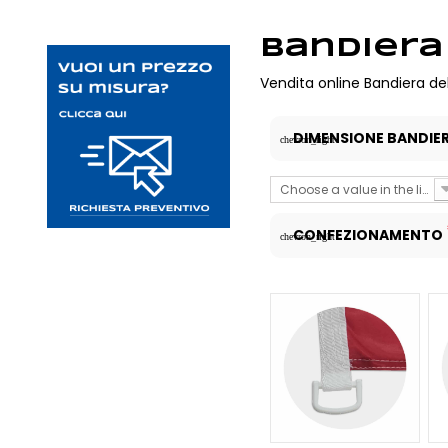
Bandiera
Vendita online Bandiera del
DIMENSIONE BANDIE
chevron_right
Choose a value in the list
CONFEZIONAMENTO
chevron_right