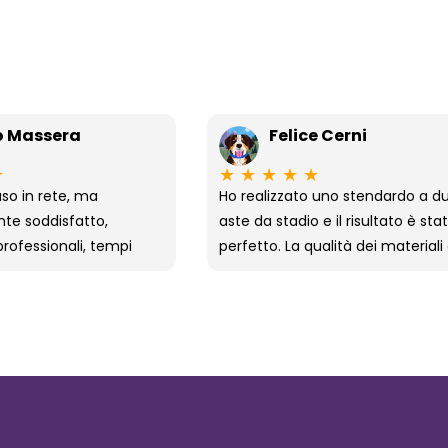
o Massera
Felice Cerni
★
★
★
★
★
★
aso in rete, ma
Ho realizzato uno stendardo a d
e soddisfatto,
aste da stadio e il risultato è sta
rofessionali, tempi
perfetto. La qualità dei materiali
mo prodotto. Molto
della stampa è davvero ottima,
 il contatto diretto
una lavorazione curata nei mini
sApp, ti sanno anche
dettagli. Anche la spedizione è s
ne, di sicuro se devo
velocissima, sono pienamente
bandiera mi rivolgo a
soddisfatto dell’acquisto e consi
assolutamente!